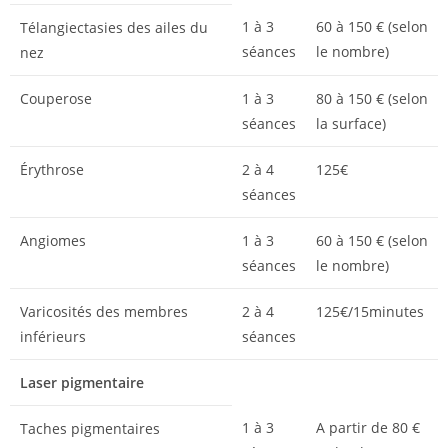
1 à 3
60 à 150 € (selon
Télangiectasies des ailes du
séances
le nombre)
nez
Couperose
1 à 3
80 à 150 € (selon
séances
la surface)
Érythrose
2 à 4
125€
séances
Angiomes
1 à 3
60 à 150 € (selon
séances
le nombre)
Varicosités des membres
2 à 4
125€/15minutes
inférieurs
séances
Laser pigmentaire
1 à 3
A partir de 80 €
Taches pigmentaires