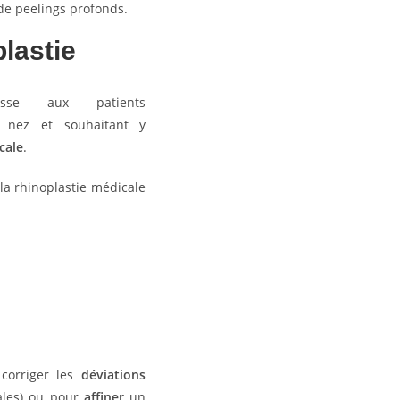
 de peelings profonds.
plastie
sse aux patients
 nez et souhaitant y
cale
.
 la rhinoplastie médicale
 corriger les
déviations
ales) ou pour
affiner
un