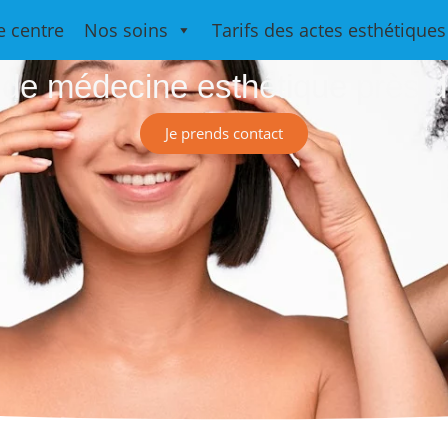
Medesthétiqu
e centre
Nos soins
Tarifs des actes esthétiques
 de médecine esthétique près d
Je prends contact