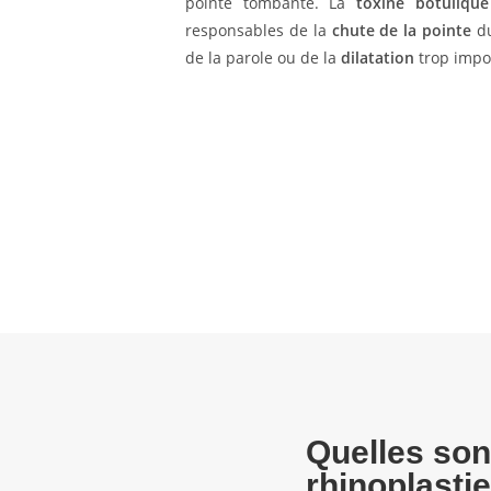
pointe tombante. La
toxine botulique
responsables de la
chute de la pointe
du
de la parole ou de la
dilatation
trop impo
Quelles son
rhinoplasti