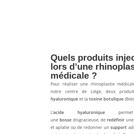
Quels produits inje
lors d’une rhinoplas
médicale ?
Pour réaliser une rhinoplastie médical
notre centre de Liège, deux produits
hyaluronique
et la
toxine botulique
(Boto
L’
acide hyaluronique
perm
une
bosse
disgracieuse, de
redéfinir
une 
et aplatie ou de redonner un
support
adé