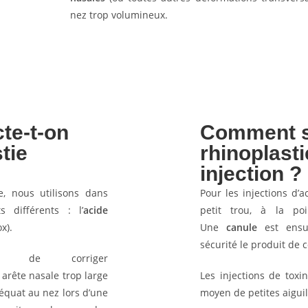
nez trop volumineux.
cte-t-on
Comment s
tie
rhinoplast
injection ?
e, nous utilisons dans
Pour les injections d’
 différents : l’
acide
petit trou, à la po
x).
Une
canule
est ensui
sécurité le produit de
et de corriger
arête nasale trop large
Les injections de toxi
quat au nez lors d’une
moyen de petites aiguil