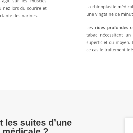
agit sur les muscles
La rhinoplastie médic
 nez lors du sourire et
une vingtaine de minut
rtante des narines.
Les
rides profondes
ou
tabac nécessitent un
superficiel ou moyen.
ce cas le traitement idé
t les suites d’une
e médicale ?