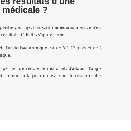
les résultats d’une
e médicale ?
oplastie par injection sont
immédiats
, mais ce n’est
résultats définitifs s’apprécieront.
e l’
acide hyaluronique
est de 8 à 12 mois et de 6
lique
.
le permet de rendre le
nez droit
, d’
adoucir
l’angle
, de
remonter la pointe
nasale ou de
resserrer des