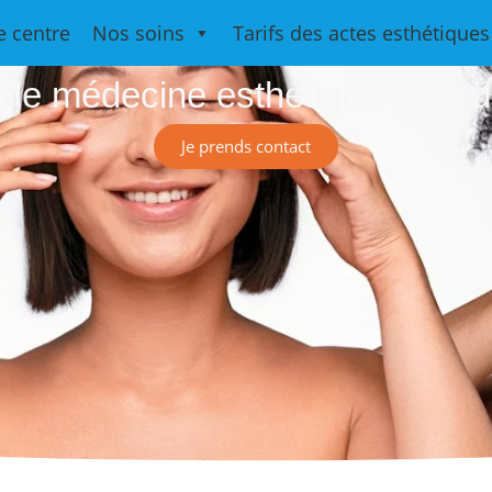
Medesthétiqu
e centre
Nos soins
Tarifs des actes esthétiques
 de médecine esthétique près d
Je prends contact