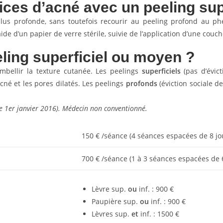
trices d’acné avec un peeling su
lus profonde, sans toutefois recourir au peeling profond au phé
de d’un papier de verre stérile, suivie de l’application d’une couch
eling superficiel ou moyen ?
mbellir la texture cutanée. Les peelings
superficiels
(pas d’évict
’acné et les pores dilatés. Les peelings
profonds
(éviction sociale d
e 1er janvier 2016). Médecin non conventionné.
150 € /séance (4 séances espacées de 8 jo
700 € /séance (1 à 3 séances espacées de
Lèvre sup.
ou
inf. : 900 €
Paupière sup.
ou
inf. : 900 €
Lèvres sup.
et
inf. : 1500 €