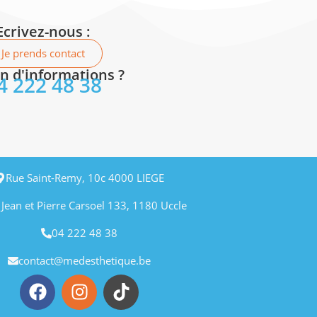
Ecrivez-nous :
Je prends contact
n d'informations ?
4 222 48 38
Rue Saint-Remy, 10c 4000 LIEGE
 Jean et Pierre Carsoel 133, 1180 Uccle
04 222 48 38
contact@medesthetique.be