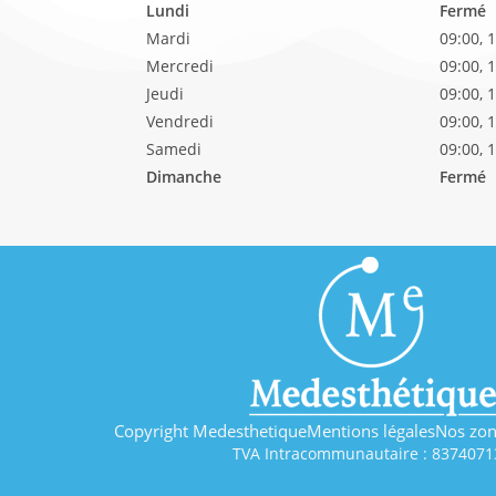
Lundi
Fermé
Mardi
09:00, 
Mercredi
09:00, 
Jeudi
09:00, 
Vendredi
09:00, 
Samedi
09:00, 
Dimanche
Fermé
Copyright Medesthetique
Mentions légales
Nos zon
TVA Intracommunautaire : 8374071