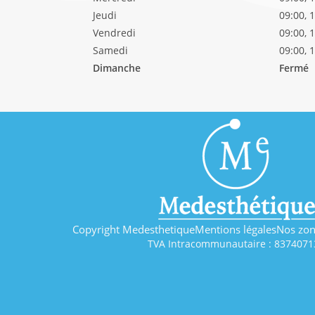
Jeudi
09:00, 
Vendredi
09:00, 
Samedi
09:00, 
Dimanche
Fermé
Copyright Medesthetique
Mentions légales
Nos zon
TVA Intracommunautaire : 8374071