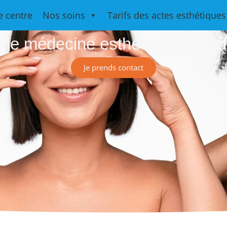
Medesthétiqu
e centre
Nos soins
Tarifs des actes esthétiques
 de médecine esthétique près d
Je prends contact