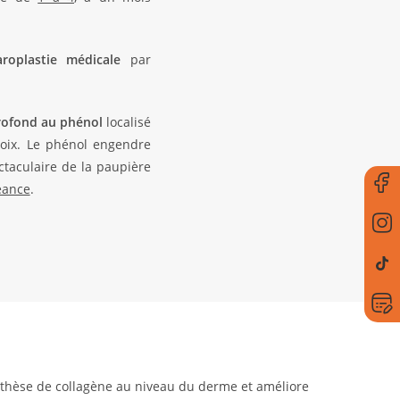
aroplastie médicale
par
rofond au phénol
localisé
hoix. Le phénol engendre
taculaire de la paupière
éance
.
ynthèse de collagène au niveau du derme et améliore