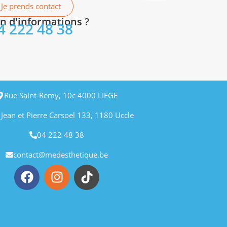
Je prends contact
n d'informations ?
4 222 48 38
Rue Saint-Remy, 10c 4000 LIEGE
 Jean et Pierre Carsoel 133, 1180 Uccle
04 222 48 38
contact@medesthetique.be