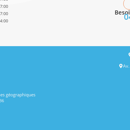
17:00
Besoi
17:00
0
14:00
Av.
es géographiques
36