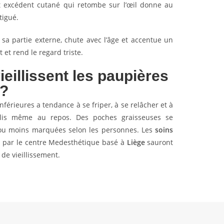
t excédent cutané qui retombe sur l’œil donne au
tigué.
 sa partie externe, chute avec l’âge et accentue un
 et rend le regard triste.
illissent les paupières
 ?
férieures a tendance à se friper, à se relâcher et à
plis même au repos. Des poches graisseuses se
ou moins marquées selon les personnes. Les
soins
 par le centre Medesthétique basé à
Liège
sauront
de vieillissement.