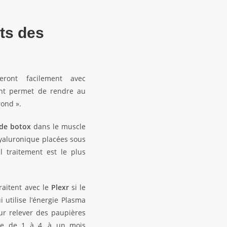
ts des
ront facilement avec
ent permet de rendre au
rond ».
 de botox
dans le muscle
 hyaluronique placées sous
l traitement est le plus
raitent avec le
Plexr
si le
i utilise l’énergie Plasma
ur relever des paupières
rie de
1 à 4
, à un mois