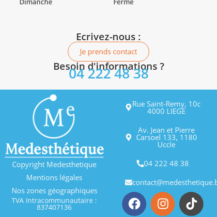
Dimanche
Fermé
Ecrivez-nous :
Je prends contact
Besoin d'informations ?
04 222 48 38
Rue Saint-Remy, 10c
4000 LIEGE
Av. Jean et Pierre
Carsoel 133, 1180
Uccle
04 222 48 38
Copyright Medesthetique
Mentions légales
contact@medesthetique.
Nos zones géographiques
TVA Intracommunautaire :
837407136