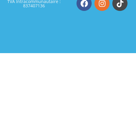
TVA Intracommunautaire :
837407136