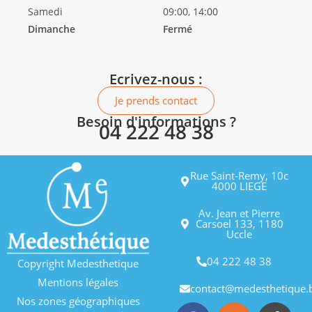
Samedi
09:00, 14:00
Dimanche
Fermé
Ecrivez-nous :
Je prends contact
Besoin d'informations ?
04 222 48 38
Rue Saint-Remy, 10c
4000 LIEGE
Av. Jean et Pierre
Carsoel 133, 1180
Uccle
04 222 48 38
Copyright Medesthetique
Mentions légales
contact@medesthetique.
Nos zones géographiques