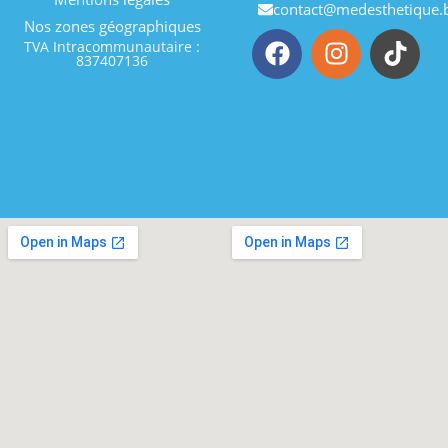
contact@medesthetique.
Nos zones géographiques
TVA Intracommunautaire :
837407136