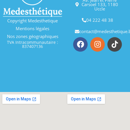
Carsoel 133, 1180
Uccle
04 222 48 38
Copyright Medesthetique
Mentions légales
contact@medesthetique.
Nos zones géographiques
TVA Intracommunautaire :
837407136