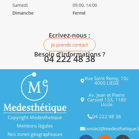
Samedi
09:00, 14:00
Dimanche
Fermé
Ecrivez-nous :
Je prends contact
Besoin d'informations ?
04 222 48 38
Rue Saint-Remy, 10c
4000 LIEGE
Av. Jean et Pierre
Carsoel 133, 1180
Uccle
04 222 48 38
Copyright Medesthetique
Mentions légales
contact@medesthetique.
Nos zones géographiques