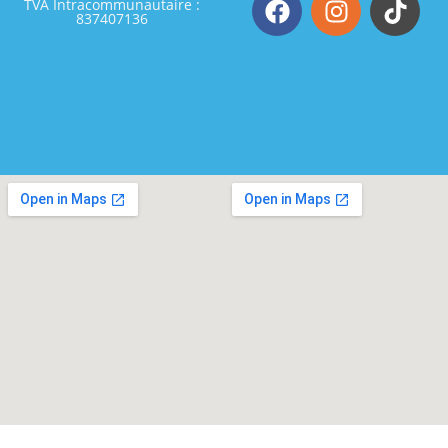
TVA Intracommunautaire :
837407136