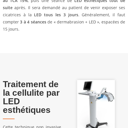
au TCA 15%
, puis une séance de
LED esthétiques tout de
suite
après. Il sera demandé au patient de venir exposer ses
cicatrices à la
LED tous les 3 jours
. Généralement, il faut
compter
3 à 4 séances
de « dermabrasion + LED », espacées de
15 jours.
Traitement de
la cellulite par
LED
esthétiques
Cette technique non invasive