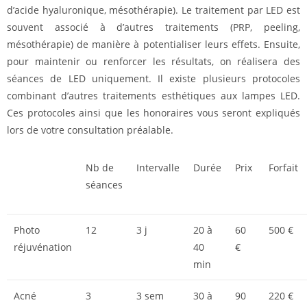
d’acide hyaluronique, mésothérapie). Le traitement par LED est
souvent associé à d’autres traitements (PRP, peeling,
mésothérapie) de manière à potentialiser leurs effets. Ensuite,
pour maintenir ou renforcer les résultats, on réalisera des
séances de LED uniquement. Il existe plusieurs protocoles
combinant d’autres traitements esthétiques aux lampes LED.
Ces protocoles ainsi que les honoraires vous seront expliqués
lors de votre consultation préalable.
Nb de
Intervalle
Durée
Prix
Forfait
séances
Photo
12
3 j
20 à
60
500 €
réjuvénation
40
€
min
Acné
3
3 sem
30 à
90
220 €