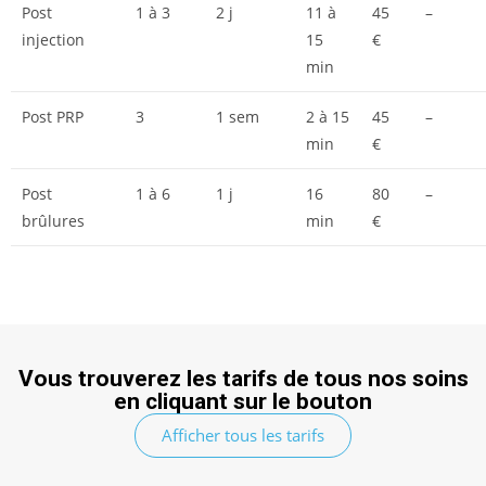
Post
1 à 3
2 j
11 à
45
–
injection
15
€
min
Post PRP
3
1 sem
2 à 15
45
–
min
€
Post
1 à 6
1 j
16
80
–
brûlures
min
€
Vous trouverez les tarifs de tous nos soins
en cliquant sur le bouton
Afficher tous les tarifs