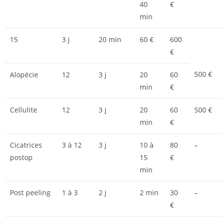
40
€
min
15
3 j
20 min
60 €
600
€
500 €
Alopécie
12
3 j
20
60
min
€
Cellulite
12
3 j
20
60
500 €
min
€
Cicatrices
3 à 12
3 j
10 à
80
–
postop
15
€
min
Post peeling
1 à 3
2 j
2 min
30
–
€