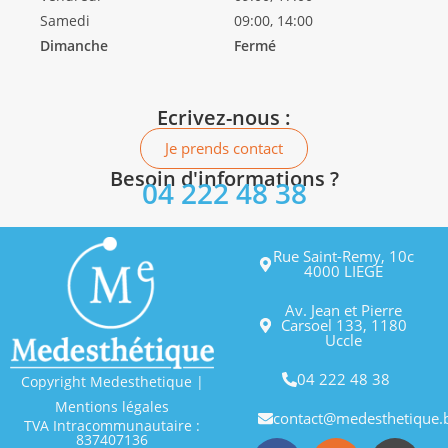
Samedi
09:00, 14:00
Dimanche
Fermé
Ecrivez-nous :
Je prends contact
Besoin d'informations ?
04 222 48 38
Rue Saint-Remy, 10c
4000 LIEGE
Av. Jean et Pierre
Carsoel 133, 1180
Uccle
04 222 48 38
Copyright Medesthetique |
Mentions légales
contact@medesthetique.
TVA Intracommunautaire :
837407136