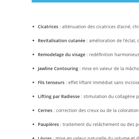
Cicatrices
: atténuation des cicatrices d’acné, c
Revitalisation cutanée
: amélioration de l’éclat, 
Remodelage du visage
: redéfinition harmonieu
Jawline Contouring
: mise en valeur de la mâcho
Fils tenseurs
: effet liftant immédiat sans incisio
Lifting par Radiesse
: stimulation du collagène p
Cernes
: correction des creux ou de la coloratio
Paupières
: traitement du relâchement ou des p
Lèvres
: mise en valeur naturelle du volume et 