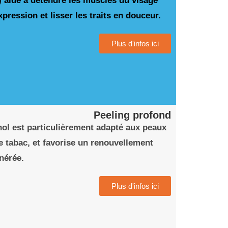
) aide à détendre les muscles du visage
xpression et lisser les traits en douceur.
Plus d'infos ici
Peeling profond
ol est particulièrement adapté aux peaux
e tabac, et favorise un renouvellement
nérée.
Plus d'infos ici