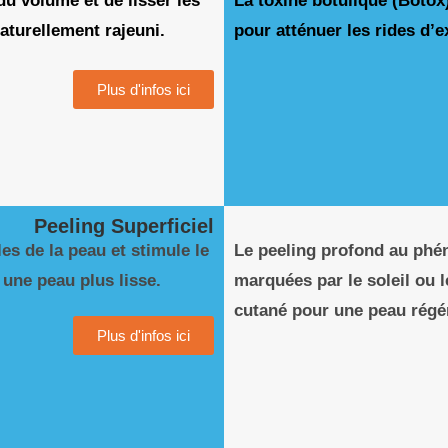
u volume et de lisser les
La toxine botulique (Botox
naturellement rajeuni.
pour atténuer les rides d’e
Plus d'infos ici
Peeling Superficiel
es de la peau et stimule le
Le peeling profond au phén
 une peau plus lisse.
marquées par le soleil ou l
cutané pour une peau régé
Plus d'infos ici