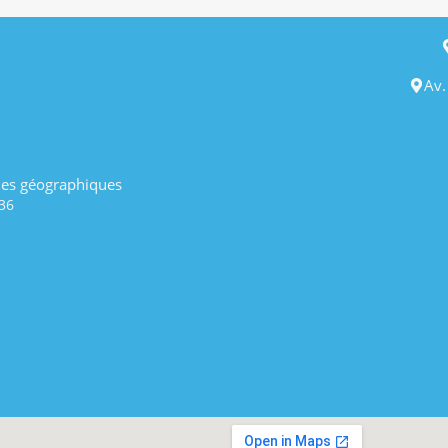
Av.
es géographiques
36