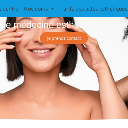
Medesthétiqu
e centre
Nos soins
Tarifs des actes esthétiques
 de médecine esthétique près d
Je prends contact