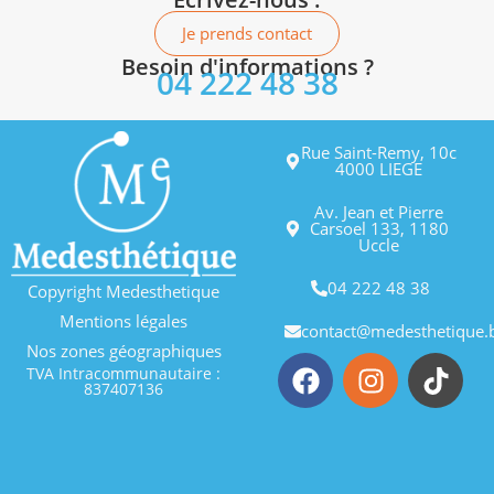
Je prends contact
Besoin d'informations ?
04 222 48 38
Rue Saint-Remy, 10c
4000 LIEGE
Av. Jean et Pierre
Carsoel 133, 1180
Uccle
04 222 48 38
Copyright Medesthetique
Mentions légales
contact@medesthetique.
Nos zones géographiques
TVA Intracommunautaire :
837407136