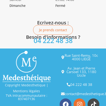
Dimanche
Fermé
Ecrivez-nous :
Je prends contact
Besoin d'informations ?
04 222 48 38
Rue Saint-Remy, 10c
4000 LIEGE
Av. Jean et Pierre
Carsoel 133, 1180
Uccle
04 222 48 38
Copyright Medesthetique |
Mentions légales
contact@medesthetique.
TVA Intracommunautaire :
837407136