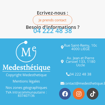
Ecrivez-nous :
Je prends contact
Besoin d'informations ?
04 222 48 38
Rue Saint-Remy, 10c
4000 LIEGE
Av. Jean et Pierre
Carsoel 133, 1180
Uccle
04 222 48 38
Copyright Medesthetique
Mentions légales
contact@medesthetique.
Nos zones géographiques
TVA Intracommunautaire :
837407136