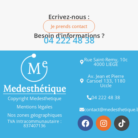
Ecrivez-nous :
Je prends contact
Besoin d'informations ?
04 222 48 38
Rue Saint-Remy, 10c
4000 LIEGE
Av. Jean et Pierre
Carsoel 133, 1180
Uccle
04 222 48 38
Copyright Medesthetique
Mentions légales
contact@medesthetique.
Nos zones géographiques
TVA Intracommunautaire :
837407136