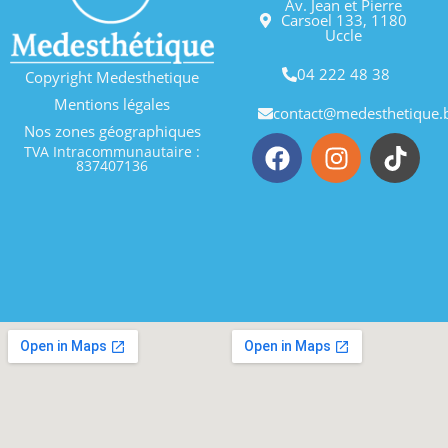
Av. Jean et Pierre
Carsoel 133, 1180
Uccle
04 222 48 38
Copyright Medesthetique
Mentions légales
contact@medesthetique.
Nos zones géographiques
TVA Intracommunautaire :
837407136