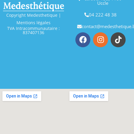
Uccle
04 222 48 38
Copyright Medesthetique |
Mentions légales
contact@medesthetique.
TVA Intracommunautaire :
837407136