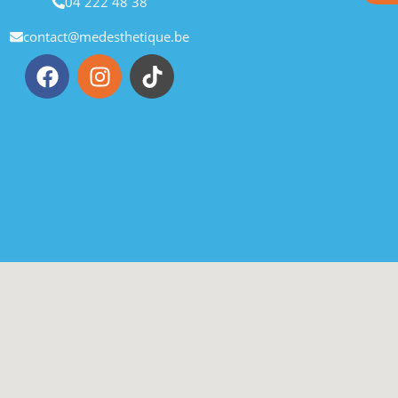
04 222 48 38
contact@medesthetique.be