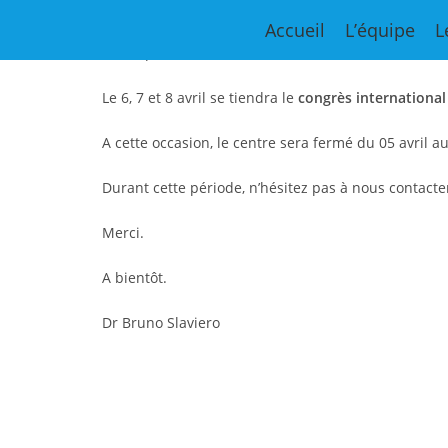
Fermeture du centre
Accueil
L’équipe
L
Chers patients,
Le 6, 7 et 8 avril se tiendra le
congrès internationa
A cette occasion, le centre sera fermé du 05 avril au 
Durant cette période, n’hésitez pas à nous contac
Merci.
A bientôt.
Dr Bruno Slaviero