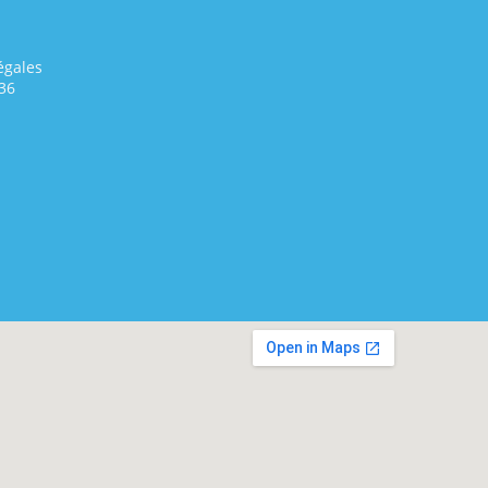
égales
36