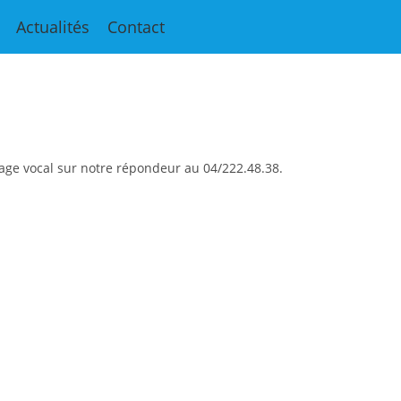
esthétique de Monaco
Actualités
Contact
.
age vocal sur notre répondeur au 04/222.48.38.