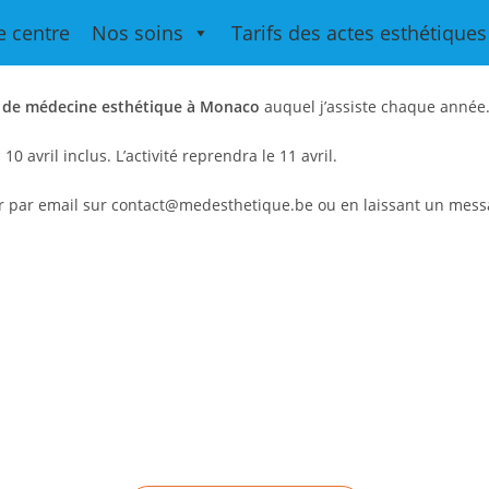
 durant le congrès de médecine 
e centre
Nos soins
Tarifs des actes esthétiques
l de médecine esthétique à Monaco
auquel j’assiste chaque année
10 avril inclus. L’activité reprendra le 11 avril.
ter par email sur contact@medesthetique.be ou en laissant un mess