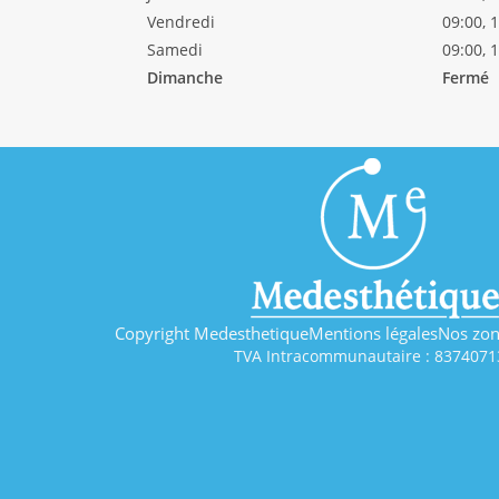
Vendredi
09:00, 
Samedi
09:00, 
Dimanche
Fermé
Copyright Medesthetique
Mentions légales
Nos zon
TVA Intracommunautaire : 8374071