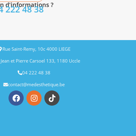
n d'informations ?
4 222 48 38
Rue Saint-Remy, 10c 4000 LIEGE
 Jean et Pierre Carsoel 133, 1180 Uccle
04 222 48 38
contact@medesthetique.be