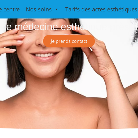
Medesthétiqu
e centre
Nos soins
Tarifs des actes esthétiques
 de médecine esthétique près d
Je prends contact