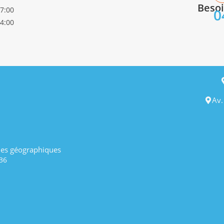
Besoi
17:00
0
14:00
Av.
es géographiques
36