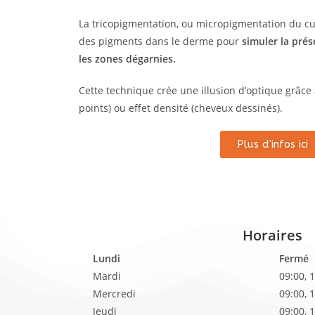
La tricopigmentation, ou micropigmentation du cui
des pigments dans le derme pour
simuler la pré
les zones dégarnies.
Cette technique crée une illusion d’optique grâce à
points) ou effet densité (cheveux dessinés).
Plus d'infos ici
Horaires
Lundi
Fermé
Mardi
09:00, 
Mercredi
09:00, 
Jeudi
09:00, 