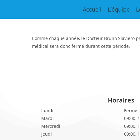
Congrès in
Accueil
L’équipe
L
Comme chaque année, le Docteur Bruno Slaviero par
médical sera donc fermé durant cette période.
Horaires
Lundi
Fermé
Mardi
09:00, 
Mercredi
09:00, 
Jeudi
09:00, 