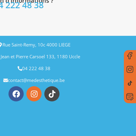
n d'informations ?
4 222 48 38
Rue Saint-Remy, 10c 4000 LIEGE
 Jean et Pierre Carsoel 133, 1180 Uccle
04 222 48 38
contact@medesthetique.be