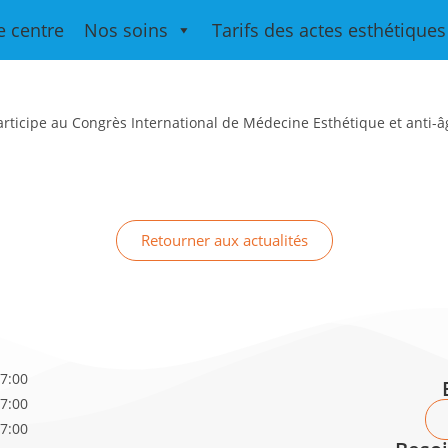
ternational de médecine esthétiq
e centre
Nos soins
Tarifs des actes esthétiques
ticipe au Congrès International de Médecine Esthétique et anti-âg
Retourner aux actualités
17:00
17:00
17:00