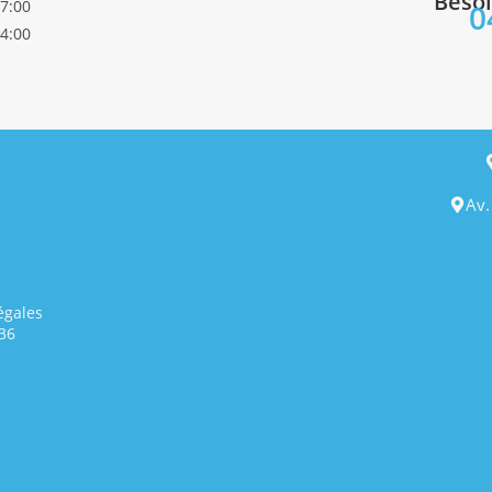
Besoi
17:00
0
14:00
Av.
égales
36