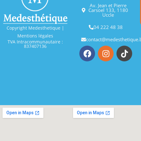
Av. Jean et Pierre
Carsoel 133, 1180
Uccle
04 222 48 38
Copyright Medesthetique |
Mentions légales
contact@medesthetique.
TVA Intracommunautaire :
837407136