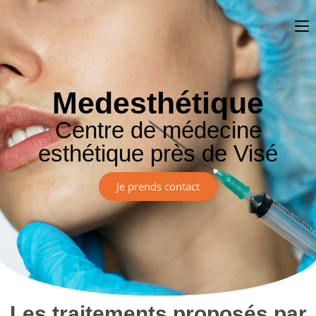
Medesthétique
Centre de médecine
esthétique près de Visé
Je prends contact
Les traitements proposés par