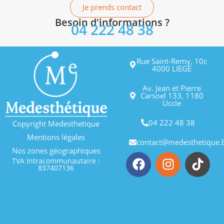
Je prends contact
Besoin d'informations ?
04 222 48 38
Rue Saint-Remy, 10c
4000 LIEGE
Av. Jean et Pierre
Carsoel 133, 1180
Uccle
04 222 48 38
Copyright Medesthetique
Mentions légales
contact@medesthetique.
Nos zones géographiques
TVA Intracommunautaire :
837407136