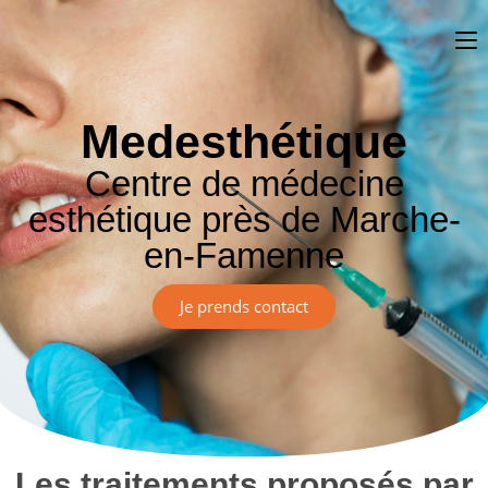
Medesthétique
Centre de médecine
esthétique près de Marche-
en-Famenne
Je prends contact
Les traitements proposés par