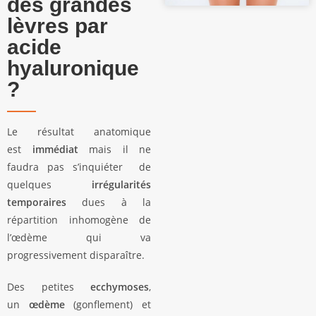
des grandes
lèvres par
acide
hyaluronique
?
Le résultat anatomique
est
immédiat
mais il ne
faudra pas s’inquiéter de
quelques
irrégularités
temporaires
dues à la
répartition inhomogène de
l’œdème qui va
progressivement disparaître.
Des petites
ecchymoses
,
un
œdème
(gonflement) et