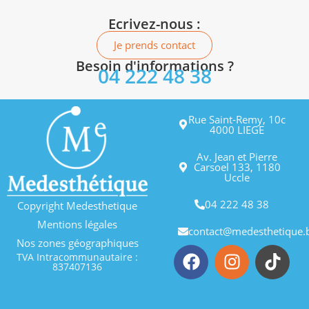
Ecrivez-nous :
Je prends contact
Besoin d'informations ?
04 222 48 38
Rue Saint-Remy, 10c
4000 LIEGE
Av. Jean et Pierre
Carsoel 133, 1180
Uccle
04 222 48 38
Copyright Medesthetique
Mentions légales
contact@medesthetique.
Nos zones géographiques
TVA Intracommunautaire :
837407136