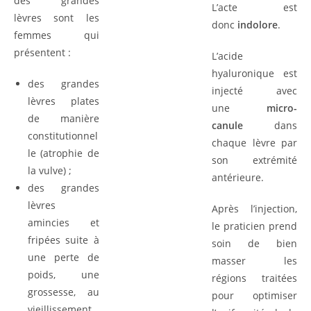
des grandes
L’acte est
lèvres sont les
donc
indolore
.
femmes qui
présentent :
L’acide
hyaluronique est
des grandes
injecté avec
lèvres plates
une
micro-
de manière
canule
dans
constitutionnel
chaque lèvre par
le (atrophie de
son extrémité
la vulve) ;
antérieure.
des grandes
lèvres
Après l’injection,
amincies et
le praticien prend
fripées suite à
soin de bien
une perte de
masser les
poids, une
régions traitées
grossesse, au
pour optimiser
vieillissement